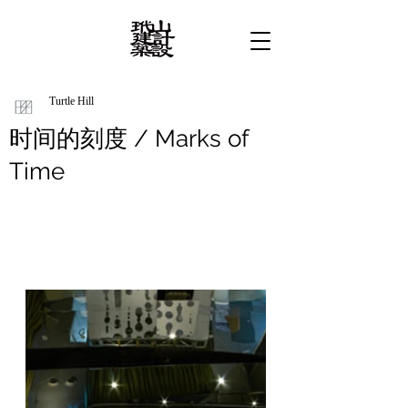
Turtle Hill
时间的刻度 / Marks of
Time