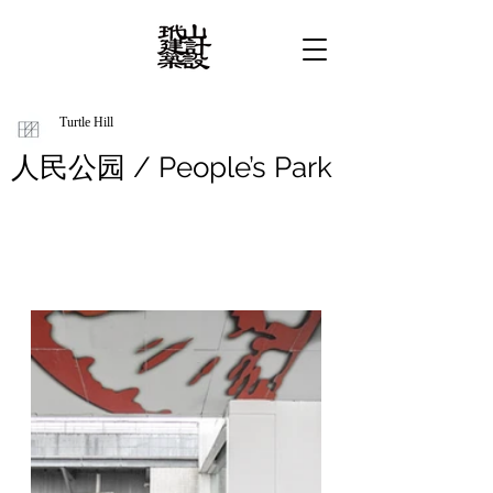
Turtle Hill
人民公园 / People’s Park