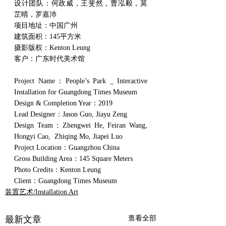
设计团队：何政威，王斐然，曹泓毅，莫
芷晴，罗嘉沛 
项目地址：中国广州
建筑面积：145平方米
摄影版权：Kenton Leung
客户：广东时代美术馆
Project Name：People’s Park _ Interactive 
Installation for Guangdong Times Museum
Design & Completion Year：2019
Lead Designer：Jason Guo, Jiayu Zeng
Design Team：Zhengwei He, Feiran Wang, 
Hongyi Cao,  Zhiqing Mo, Jiapei Luo
Project Location：Guangzhou China
Gross Building Area：145 Square Meters
Photo Credits：Kenton Leung
Client：Guangdong Times Museum
装置艺术/Installation Art
最新文章
查看全部